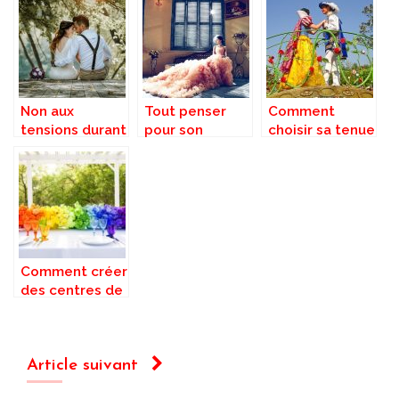
Non aux
Tout penser
Comment
tensions durant
pour son
choisir sa tenue
les préparatifs
mariage.
pour un
de votre
mariage?
mariage!
Comment créer
des centres de
table arc-en-
ciel pour votre
Arc-en-ciel
idée de thème
Article suivant
de mariage