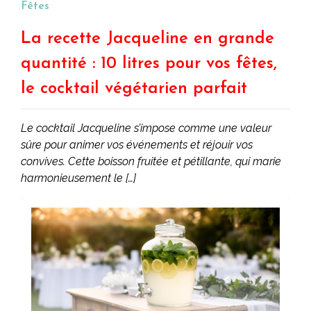
coloré –
Fêtes
Décoration
Fête Mariage
La recette Jacqueline en grande
quantité : 10 litres pour vos fêtes,
le cocktail végétarien parfait
Le cocktail Jacqueline s’impose comme une valeur
sûre pour animer vos événements et réjouir vos
convives. Cette boisson fruitée et pétillante, qui marie
harmonieusement le […]