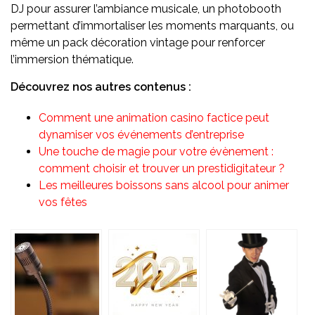
DJ pour assurer l’ambiance musicale, un photobooth
permettant d’immortaliser les moments marquants, ou
même un pack décoration vintage pour renforcer
l’immersion thématique.
Découvrez nos autres contenus :
Comment une animation casino factice peut
dynamiser vos événements d’entreprise
Une touche de magie pour votre évènement :
comment choisir et trouver un prestidigitateur ?
Les meilleures boissons sans alcool pour animer
vos fêtes