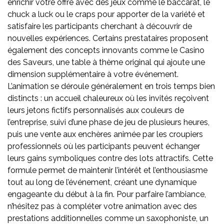
enrichir votre offre avec des jeux comme le baccarat, le
chuck a luck ou le craps pour apporter de la variété et
satisfaire les participants cherchant à découvrir de
nouvelles expériences. Certains prestataires proposent
également des concepts innovants comme le Casino
des Saveurs, une table à thème original qui ajoute une
dimension supplémentaire à votre événement.
L’animation se déroule généralement en trois temps bien
distincts : un accueil chaleureux où les invités reçoivent
leurs jetons fictifs personnalisés aux couleurs de
l’entreprise, suivi d’une phase de jeu de plusieurs heures,
puis une vente aux enchères animée par les croupiers
professionnels où les participants peuvent échanger
leurs gains symboliques contre des lots attractifs. Cette
formule permet de maintenir l’intérêt et l’enthousiasme
tout au long de l’événement, créant une dynamique
engageante du début à la fin. Pour parfaire l’ambiance,
n’hésitez pas à compléter votre animation avec des
prestations additionnelles comme un saxophoniste, un