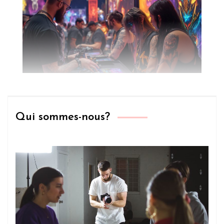
Qui sommes-nous?